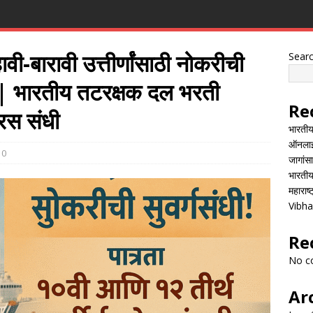
-बारावी उत्तीर्णांसाठी नोकरीची
Sear
 | भारतीय तटरक्षक दल भरती
Re
रस संधी
भारतीय
ऑनलाई
0
जागांस
भारती
महाराष
Vibha
Re
No c
Ar