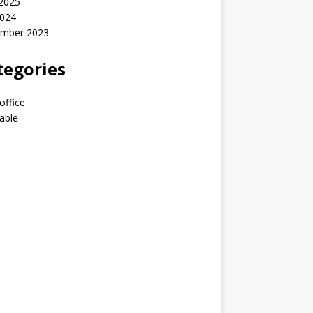
 2025
2024
mber 2023
tegories
office
able